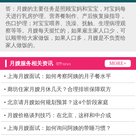
答：月嫂的主要任务是照顾宝妈和宝宝，对宝妈每
天进行乳房护理、营养餐制作、产后恢复操指导，
伤口护理；对宝宝喂养、洗澡、抚触、生理病理观
察等等。月嫂每天挺忙的，如果雇主家人口少，可
以顺带给大家做饭，如果人口多，月嫂是不负责给
家人做饭的。
月嫂服务相关资讯
MORE+
OCT
NEWS
上海月嫂面试：如何考察阿姨的月子餐水平
廊坊住家月嫂月休几天？合理排班保障双方
北京请月嫂如何规划预算？这4个阶段家庭
月嫂价格谈判技巧：在北京，这样和中介或
上海月嫂面试：如何询问阿姨的带睡习惯？