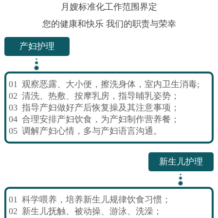
月嫂标准化工作范围界定
您的健康和快乐 我们的职责与荣幸
产妇护理
01
观察恶露、大小便，擦洗身体，室内卫生消毒;
02
清洗、热敷、按摩乳房，指导晡乳姿势；
03
指导产妇做好产后恢复操及其注意事项；
04
合理安排产妇饮食，为产妇制作营养餐；
05
调解产妇心情，多与产妇语言沟通。
新生儿护理
01
科学喂养，培养新生儿规律饮食习惯；
02
新生儿抚触、被动操、游泳、洗澡；