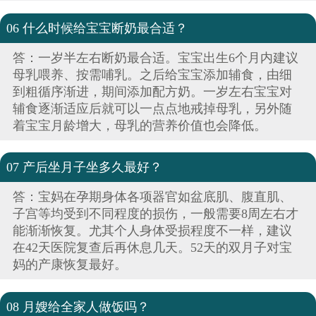
06 什么时候给宝宝断奶最合适？
答：一岁半左右断奶最合适。宝宝出生6个月内建议
母乳喂养、按需哺乳。之后给宝宝添加辅食，由细
到粗循序渐进，期间添加配方奶。一岁左右宝宝对
辅食逐渐适应后就可以一点点地戒掉母乳，另外随
着宝宝月龄增大，母乳的营养价值也会降低。
07 产后坐月子坐多久最好？
答：宝妈在孕期身体各项器官如盆底肌、腹直肌、
子宫等均受到不同程度的损伤，一般需要8周左右才
能渐渐恢复。尤其个人身体受损程度不一样，建议
在42天医院复查后再休息几天。52天的双月子对宝
妈的产康恢复最好。
08 月嫂给全家人做饭吗？