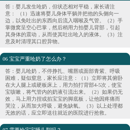
答：婴儿发生呛奶，但状态相对平稳，家长请注
意： （1）迅速将婴儿身体平躺并把他的头侧向一
边，以免吐出的东西向后流入咽喉及气管。（2）手
掌微窝呈空心巴掌，然后稍用力拍婴儿背部，引起
其身体的震动，从而使其吐出呛入的液体。（3）注
意及时清理其口腔异物。
06 宝宝严重呛奶了怎么办？
答：婴儿呛奶，不停挣扎、嘴唇或面部青紫、呼吸
困难，疑似窒息，家长应注意：（1）立即将其俯卧
在大人腿上或硬板床上，用力拍打背部4-5次，使宝
宝咳嗽，将气管内的奶液引流出来。（2）如果仍无
效，马上用力捏或掐宝宝的脚底板，让他因疼痛而
哭泣，从而加大呼吸，避免缺氧。（3）以上处理都
无效的话，应立即送往就近的医院进行抢救。