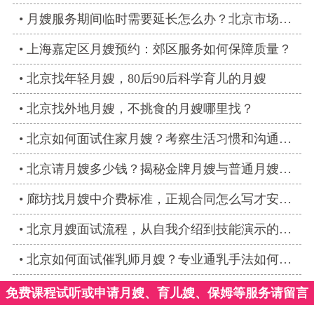
月嫂服务期间临时需要延长怎么办？北京市场加价规则参考
上海嘉定区月嫂预约：郊区服务如何保障质量？
北京找年轻月嫂，80后90后科学育儿的月嫂
北京找外地月嫂，不挑食的月嫂哪里找？
北京如何面试住家月嫂？考察生活习惯和沟通能力的技巧
北京请月嫂多少钱？揭秘金牌月嫂与普通月嫂的收费差异
廊坊找月嫂中介费标准，正规合同怎么写才安心？
北京月嫂面试流程，从自我介绍到技能演示的完整环节
北京如何面试催乳师月嫂？专业通乳手法如何考察？
免费课程试听或申请月嫂、育儿嫂、保姆等服务请留言