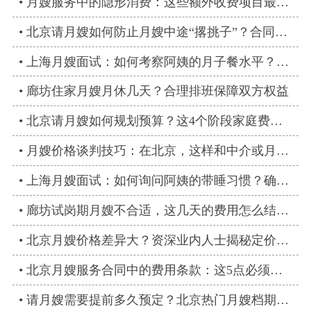
月嫂服务中的隐形消费：这些额外收费项目最容易产生纠纷
北京请月嫂如何防止月嫂中途“撂挑子”？合同保障策略
上海月嫂面试：如何考察阿姨的月子餐水平？看菜单不如看实操
廊坊住家月嫂月休几天？合理排班保障双方权益
北京请月嫂如何规划预算？这4个阶段家庭费用分配建议
月嫂价格谈判技巧：在北京，这样和中介或月嫂谈能省钱
上海月嫂面试：如何询问阿姨的带睡习惯？确保产妇休息质量
廊坊试岗期月嫂不合适，这几天的费用怎么结算？
北京月嫂价格差异大？资深业内人士揭秘定价背后的逻辑
北京月嫂服务合同中的费用条款：这5点必须白纸黑字写清楚
请月嫂需要提前多久预定？北京热门月嫂档期规划指南