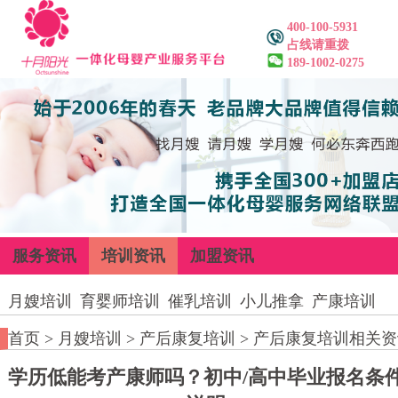
400-100-5931
占线请重拨
189-1002-0275
服务资讯
培训资讯
加盟资讯
月嫂培训
育婴师培训
催乳培训
小儿推拿
产康培训
首页
>
月嫂培训
>
产后康复培训
>
产后康复培训相关资
学历低能考产康师吗？初中/高中毕业报名条