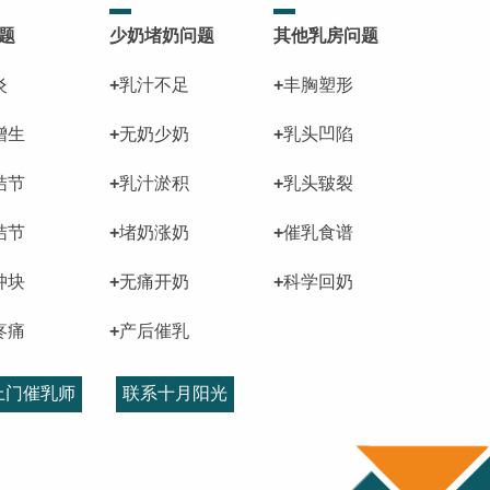
题
少奶堵奶问题
其他乳房问题
炎
+
乳汁不足
+
丰胸塑形
增生
+
无奶少奶
+
乳头凹陷
结节
+
乳汁淤积
+
乳头皲裂
结节
+
堵奶涨奶
+
催乳食谱
肿块
+
无痛开奶
+
科学回奶
疼痛
+
产后催乳
上门催乳师
联系十月阳光