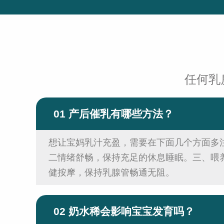
任何乳
01 产后催乳有哪些方法？
想让宝妈乳汁充盈，需要在下面几个方面多
二情绪舒畅，保持充足的休息睡眠。三、喂
健按摩，保持乳腺管畅通无阻。
02 奶水稀会影响宝宝发育吗？