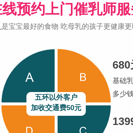
在线预约上门催乳师服
乳是宝宝最好的食物 吃母乳的孩子更健康更
68
基础
多少
五环以外客户
加收交通费50元
139