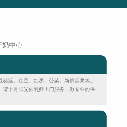
开奶中心
豆猪蹄、红豆、红枣、菠菜、新鲜瓜果等。
、请十月阳光催乳师上门服务，做专业的保