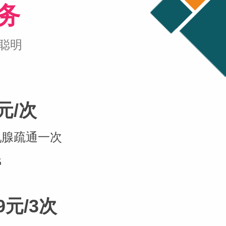
务
聪明
0元/次
乳腺疏通一次
钱
9元/3次