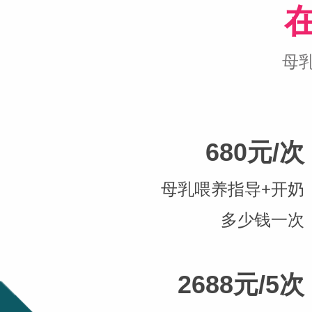
母
680元/次
母乳喂养指导+开奶
多少钱一次
2688元/5次