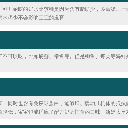
。刚开始吃的奶水比较稀是因为含有脂肪少，多清淡。后
奶水稀少不会影响宝宝的发育。
鲜不可以吃，比如螃蟹、带鱼等。但是鲫鱼、虾类等海鲜
富，同时也含有免疫球蛋白，能够增加婴幼儿机体的抵抗
渐降低，宝宝也能适应了配方奶及辅食的口味。断奶太早