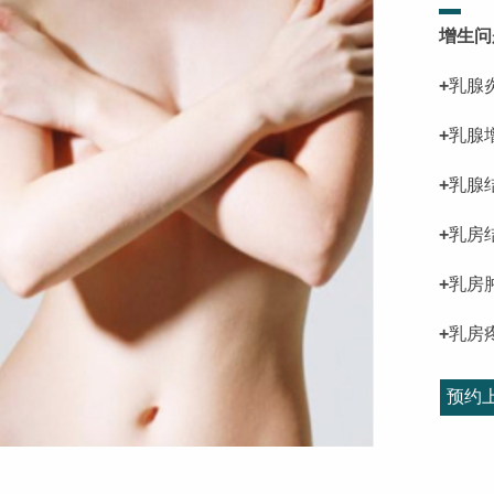
增生问
+
乳腺
+
乳腺
+
乳腺
+
乳房
+
乳房
+
乳房
预约