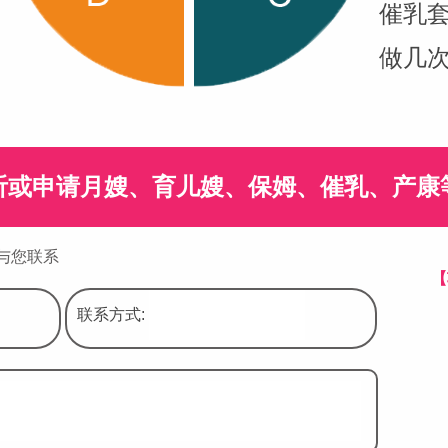
催乳
做几
听或申请月嫂、育儿嫂、保姆、催乳、产康
与您联系
【
联系方式: