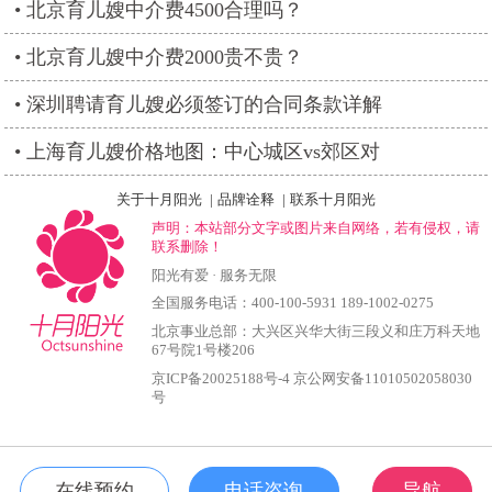
北京育儿嫂中介费4500合理吗？
北京育儿嫂中介费2000贵不贵？
深圳聘请育儿嫂必须签订的合同条款详解
上海育儿嫂价格地图：中心城区vs郊区对
关于十月阳光
|
品牌诠释
|
联系十月阳光
声明：本站部分文字或图片来自网络，若有侵权，请
联系删除！
阳光有爱 · 服务无限
全国服务电话：400-100-5931 189-1002-0275
北京事业总部：大兴区兴华大街三段义和庄万科天地
67号院1号楼206
京ICP备20025188号-4
京公网安备11010502058030
号
在线预约
电话咨询
导航