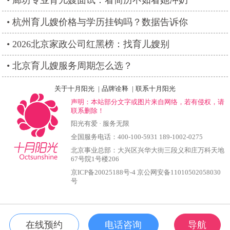
杭州育儿嫂价格与学历挂钩吗？数据告诉你
2026北京家政公司红黑榜：找育儿嫂别
北京育儿嫂服务周期怎么选？
关于十月阳光
|
品牌诠释
|
联系十月阳光
声明：本站部分文字或图片来自网络，若有侵权，请
联系删除！
阳光有爱 · 服务无限
全国服务电话：400-100-5931 189-1002-0275
北京事业总部：大兴区兴华大街三段义和庄万科天地
67号院1号楼206
京ICP备20025188号-4
京公网安备11010502058030
号
在线预约
电话咨询
导航