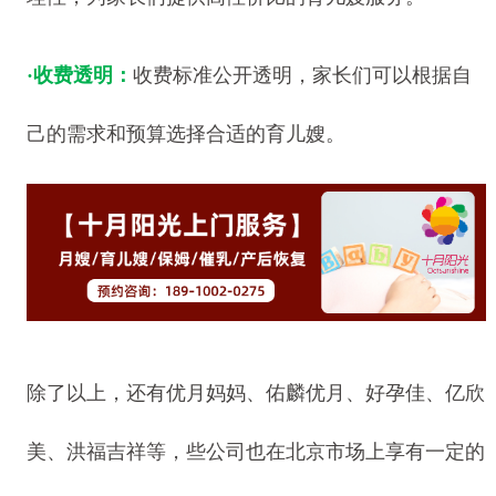
·收费透明：
收费标准公开透明，家长们可以根据自
己的需求和预算选择合适的育儿嫂。
除了以上，还有优月妈妈、佑麟优月、好孕佳、亿欣
美、洪福吉祥等，些公司也在北京市场上享有一定的