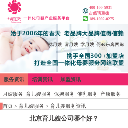
400-100-5931
占线请重拨
189-1002-0275
服务资讯
培训资讯
加盟资讯
月嫂服务
育儿嫂服务
保姆服务
催乳服务
产康服务
首页
>
育儿嫂服务
>
育儿嫂服务资讯
北京育儿嫂公司哪个好？