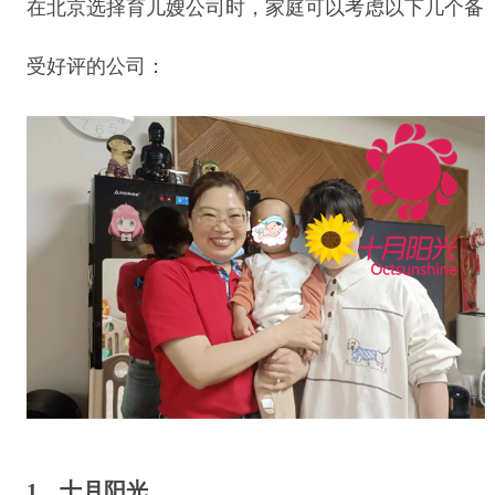
在北京选择育儿嫂公司时，家庭可以考虑以下几个备
受好评的公司：
1、十月阳光