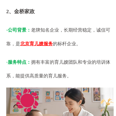
2、金桥家政
·公司背景：
老牌知名企业，长期经营稳定，诚信可
靠，是
北京育儿嫂服务
的标杆企业。
·服务特点：
拥有丰富的育儿嫂团队和专业的培训体
系，能提供高质量的育儿服务。