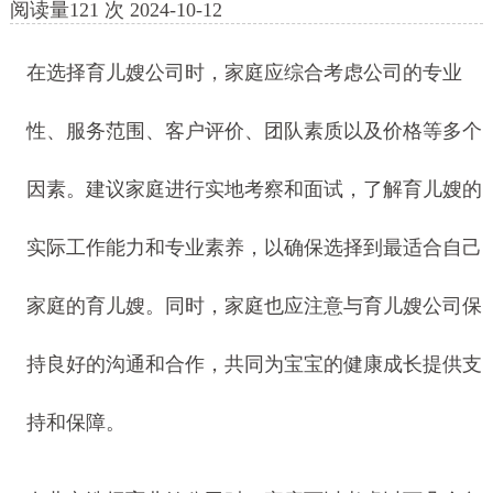
阅读量
121
次
2024-10-12
在选择育儿嫂公司时，家庭应综合考虑公司的专业
性、服务范围、客户评价、团队素质以及价格等多个
因素。建议家庭进行实地考察和面试，了解育儿嫂的
实际工作能力和专业素养，以确保选择到最适合自己
家庭的育儿嫂。同时，家庭也应注意与育儿嫂公司保
持良好的沟通和合作，共同为宝宝的健康成长提供支
持和保障。