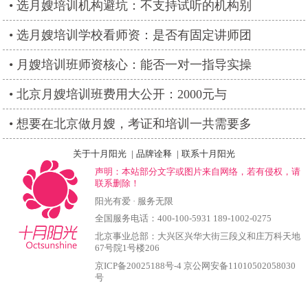
选月嫂培训机构避坑：不支持试听的机构别
选月嫂培训学校看师资：是否有固定讲师团
月嫂培训班师资核心：能否一对一指导实操
北京月嫂培训班费用大公开：2000元与
想要在北京做月嫂，考证和培训一共需要多
关于十月阳光
|
品牌诠释
|
联系十月阳光
声明：本站部分文字或图片来自网络，若有侵权，请
联系删除！
阳光有爱 · 服务无限
全国服务电话：400-100-5931 189-1002-0275
北京事业总部：大兴区兴华大街三段义和庄万科天地
67号院1号楼206
京ICP备20025188号-4
京公网安备11010502058030
号