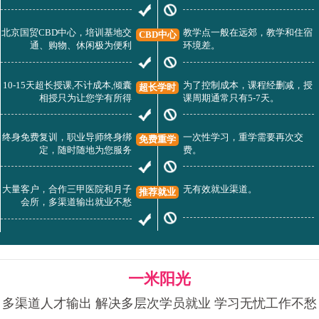
北京国贸CBD中心，培训基地交
教学点一般在远郊，教学和住宿
CBD中心
通、购物、休闲极为便利
环境差。
10-15天超长授课,不计成本,倾囊
为了控制成本，课程经删减，授
超长学时
相授只为让您学有所得
课周期通常只有5-7天。
终身免费复训，职业导师终身绑
一次性学习，重学需要再次交
免费重学
定，随时随地为您服务
费。
大量客户，合作三甲医院和月子
无有效就业渠道。
推荐就业
会所，多渠道输出就业不愁
一米阳光
多渠道人才输出 解决多层次学员就业 学习无忧工作不愁