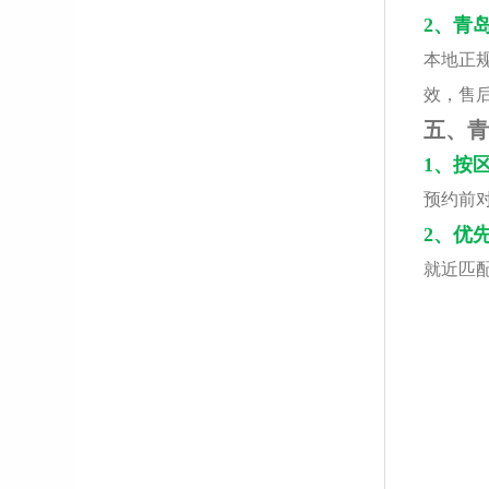
2、青
本地正
效，售
五、青
1、按
预约前
2、优
就近匹