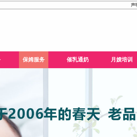
声明：本站
务
保姆服务
催乳通奶
月嫂培训