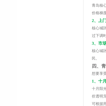
青岛核
价格梯
2、上
核心城
过下调
3、市
核心城
民。
四、青
想要享
1、十
十月阳光
价透明
可根据