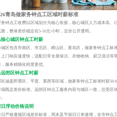
026青岛做家务钟点工区域时薪标准
家务钟点工收费以区域划分为核心依据，核心城区人力成本高、
惠，整体差价稳定在5-10元/小时，定价公开透明。
岛核心城区钟点工时薪
心城区包含市南区、市北区、崂山区、黄岛区，做家务钟点工标准时
、上门响应速度快，适配日常全屋保洁、衣物收纳、厨卫清洁等
位，服务精细化程度更优。
岛远郊区钟点工时薪
区涵盖即墨区、平度、莱西等区域，做家务钟点工标准时薪50-60
市场既定差价标准。远郊区钟点工服务内容与城区一致，仅受区
异。
假日浮动价格说明
作日严格遵循区域差价标准，周末及节假日订单激增，全市钟点工时