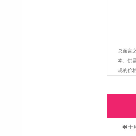
总而言之
本、供
规的价
*
十