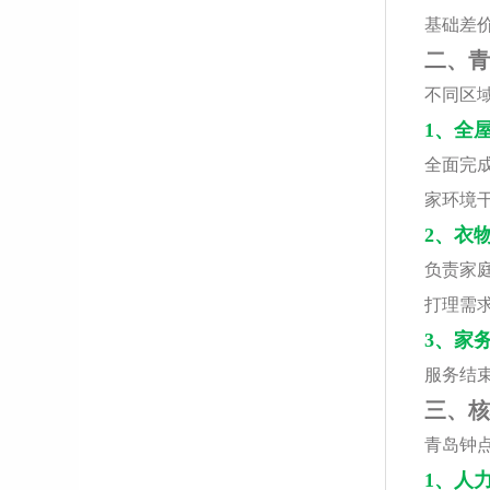
基础差
二、青
不同区
1、全
全面完
家环境
2、衣
负责家
打理需
3、家
服务结
三、核
青岛钟
1、人