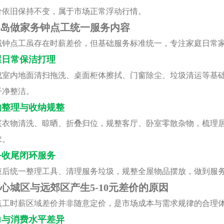
价依旧保持不变，属于市场正常浮动行情。
岛做家务钟点工统一服务内容
域钟点工虽存在时薪差价，但基础服务标准统一，专注家庭日常
屋日常保洁打理
成室内地面清扫拖洗、桌面柜体擦拭、门窗除尘、垃圾清运等基
干净整洁。
物整理与收纳规整
庭衣物清洗、晾晒、折叠归位，规整客厅、卧室零散杂物，梳理
求。
务收尾闭环服务
束后统一整理工具、清理服务垃圾，规整全屋物品摆放，做到服
心城区与远郊区产生5-10元差价的原因
点工时薪区域差价并非随意定价，是市场成本与需求规律的合理
力与消费水平差异