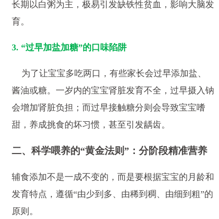
长期以白粥为主，极易引发缺铁性贫血，影响大脑发
育。
3. “过早加盐加糖”的口味陷阱
为了让宝宝多吃两口，有些家长会过早添加盐、
酱油或糖。一岁内的宝宝肾脏发育不全，过早摄入钠
会增加肾脏负担；而过早接触糖分则会导致宝宝嗜
甜，养成挑食的坏习惯，甚至引发龋齿。
二、科学喂养的“黄金法则”：分阶段精准营养
辅食添加不是一成不变的，而是要根据宝宝的月龄和
发育特点，遵循“由少到多、由稀到稠、由细到粗”的
原则。