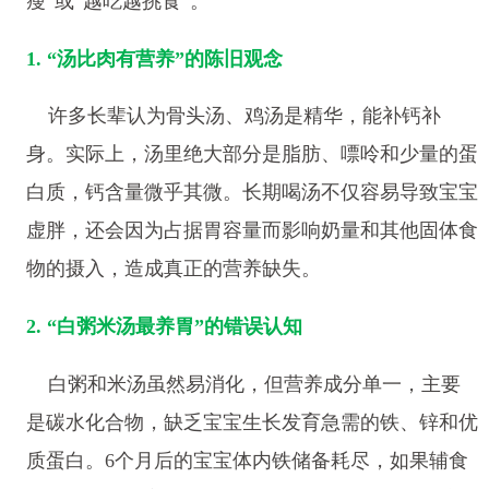
瘦”或“越吃越挑食”。
1. “汤比肉有营养”的陈旧观念
许多长辈认为骨头汤、鸡汤是精华，能补钙补
身。实际上，汤里绝大部分是脂肪、嘌呤和少量的蛋
白质，钙含量微乎其微。长期喝汤不仅容易导致宝宝
虚胖，还会因为占据胃容量而影响奶量和其他固体食
物的摄入，造成真正的营养缺失。
2. “白粥米汤最养胃”的错误认知
白粥和米汤虽然易消化，但营养成分单一，主要
是碳水化合物，缺乏宝宝生长发育急需的铁、锌和优
质蛋白。6个月后的宝宝体内铁储备耗尽，如果辅食